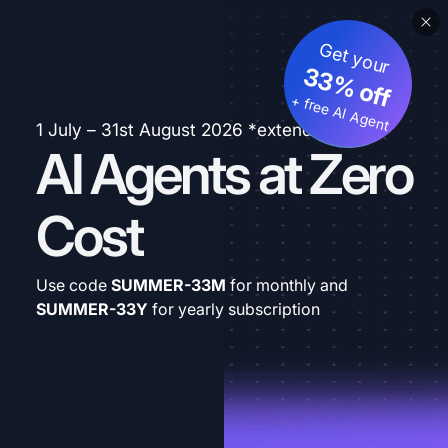
Get your
33% off
+ free AI Agent
1 July – 31st August 2026 *extended
AI Agents at Zero
Cost
Use code
SUMMER-33M
for monthly and
SUMMER-33Y
for yearly subscription