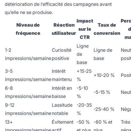
détérioration de l’efficacité des campagnes avant
qu’elle ne se produise.
Impact
Per
Niveau de
Réaction
Taux de
sur le
d
fréquence
utilisateur
conversion
CTR
ma
Ligne
1-2
Curiosité
Ligne de
Neut
de
impressions/semaine
positive
base
posi
base
3-5
Intérêt
+15-25
+10-20 %
Posi
impressions/semaine
maintenu
%
6-8
Intérêt en
-5-10
-5-15 %
Neut
impressions/semaine
baisse
%
9-12
Lassitude
-20-35
-25-40 %
Néga
impressions/semaine
notable
%
13+
Évitement
-50 %
-60 % et
Très
impressions/semaine
actif
et plus
plus
néga