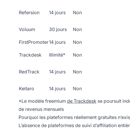
Refersion
14 jours
Non
Voluum
30 jours
Non
FirstPromoter
14 jours
Non
Trackdesk
Illimité*
Non
RedTrack
14 jours
Non
Keitaro
14 jours
Non
*Le modèle freemium
de Trackdesk
se poursuit ind
de revenus mensuels
Pourquoi les plateformes réellement gratuites n’exis
L’absence de plateformes de suivi d’affiliation enti