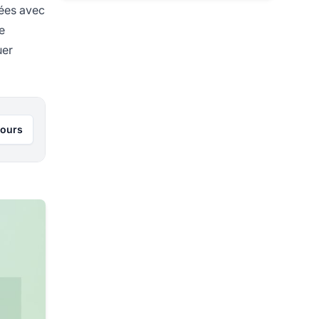
tées avec
e
uer
jours