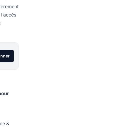
lièrement
 l’accès
s
onner
pour
ce &