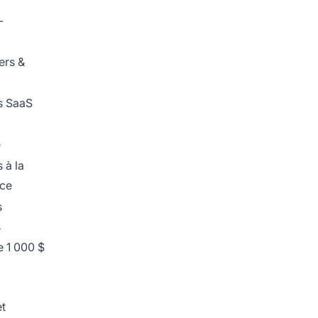
-
ers &
s SaaS
e
 à la
ce
s
s
e 1 000 $
et