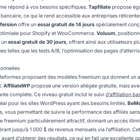
orme répond à vos besoins spécifiques.
Tapfiliate
propose ég
bancaire, ce qui le rend accessible aux entreprises réticente
fersion
offre un
essai gratuit de 14 jours
spécialement con
 optimisée pour Shopify et WooCommerce.
Voluum
, positionn
e un
essai gratuit de 30 jours
, offrant ainsi aux utilisateurs pl
s telles que les tests A/B, l’optimisation des pages d’atterri
ionnelles
 plateformes proposent des modèles freemium qui donnent un 
t.
AffiliateWP
propose une version allégée gratuite, mais ave
nte complète. Ce niveau gratuit inclut le suivi
d’affiliation ba
éal pour les sites WordPress ayant des besoins limités.
BeM
es, vous permettant de suivre la performance des affiliés sans
 freemium particulièrement attractif, donnant un accès illimi
ant jusqu’à 1 000 $ de revenus mensuels via l’affiliation. Ce
avant d’obtenir des résultats, ce qui en fait une excellente o