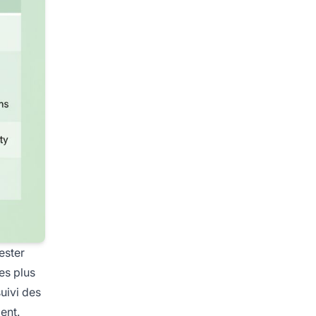
ester
es plus
suivi des
ent.