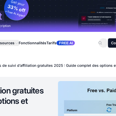
Get your
33% off
+ free AI Agent
t
cription
sources
Fonctionnalités
Tarifs
Co
FREE AI
 de suivi d’affiliation gratuites 2025 : Guide complet des options e
tion gratuites
tions et