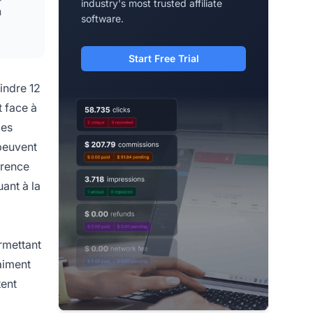
industry's most trusted affiliate
n
software.
Start Free Trial
indre 12
t face à
les
peuvent
érence
ant à la
ermettant
aiment
tent