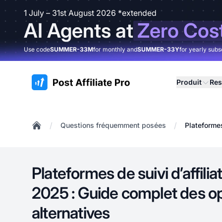
1 July – 31st August 2026 *extended
AI Agents at
Zero Cos
Use code
SUMMER-33M
for monthly and
SUMMER-33Y
for yearly subs
:site.title
Produit
Res
/
/
Questions fréquemment posées
Plateformes
Home
Plateformes de suivi d’affilia
2025 : Guide complet des op
alternatives