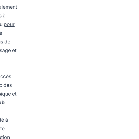
alement
s à
çu
pour
é
us de
ssage et
accès
c des
sique et
ob
té à
tte
ption