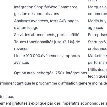
Intégration Shopify/WooCommerce,
Marques e
gestion des commissions
commerce
Analyses avancées, tests A/B, pages
Media buy
d’atterrissage
agences
Suivi des abonnements, portail affilié
Entreprise
Toutes fonctionnalités jusqu’à 1 k$ de
Startups &
revenus
croissanc
Limite 100 000 événements, rapports
Marketeurs
avancés
performan
Utilisateur
Option auto-hébergée, 250+ intégrations
technique
éfiniment tant que le programme d’affiliation génère moins d
tent pas
èrement gratuites s’explique par des impératifs économiques 