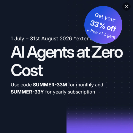
Get your
33% off
+ free AI Agent
1 July – 31st August 2026 *extended
AI Agents at Zero
Cost
Use code
SUMMER-33M
for monthly and
SUMMER-33Y
for yearly subscription