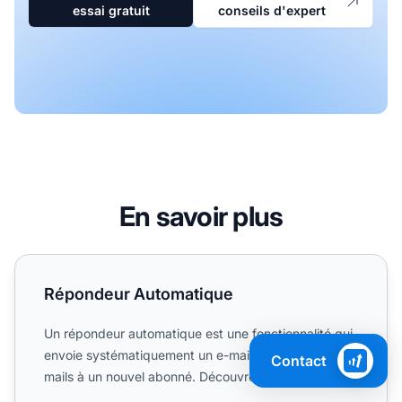
essai gratuit
conseils d'expert
En savoir plus
Répondeur Automatique
Répondeur Automatique
Un répondeur automatique est une fonctionnalité qui
envoie systématiquement un e-mail ou une série d’e-
Contact
mails à un nouvel abonné. Découvrez ses avantages,
les me...