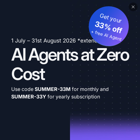
Get your
33% off
+ free AI Agent
1 July – 31st August 2026 *extended
AI Agents at Zero
Cost
Use code
SUMMER-33M
for monthly and
SUMMER-33Y
for yearly subscription