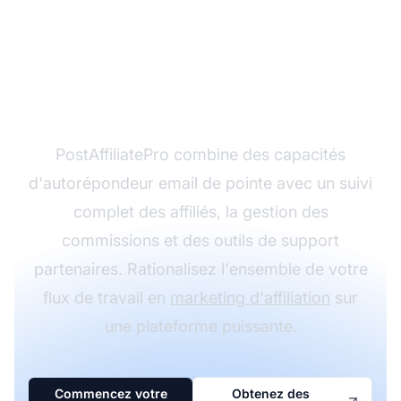
Prêt à automatiser vos
campagnes email
d'affiliation ?
PostAffiliatePro combine des capacités
d'autorépondeur email de pointe avec un suivi
complet des affiliés, la gestion des
commissions et des outils de support
partenaires. Rationalisez l'ensemble de votre
flux de travail en
marketing d'affiliation
sur
une plateforme puissante.
Commencez votre
Obtenez des