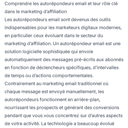
choix pour les spécialistes
du marketing
Comprendre les autorépondeurs email et leur rôle clé
d'affiliation, combinant une puissante
dans le marketing d’affiliation
fonctionnalité d'autorépondeur avec un suivi
Les autorépondeurs email sont devenus des outils
natif des affiliés et une gestion des
indispensables pour les marketeurs digitaux modernes,
commissions dans une seule plateforme
intégrée.
en particulier ceux évoluant dans le secteur du
marketing d’affiliation. Un autorépondeur email est une
solution logicielle sophistiquée qui envoie
automatiquement des messages pré-écrits aux abonnés
en fonction de déclencheurs spécifiques, d’intervalles
de temps ou d’actions comportementales.
Contrairement au marketing email traditionnel où
chaque message est envoyé manuellement, les
autorépondeurs fonctionnent en arrière-plan,
nourrissant les prospects et générant des conversions
pendant que vous vous concentrez sur d’autres aspects
de votre activité. La technologie a beaucoup évolué