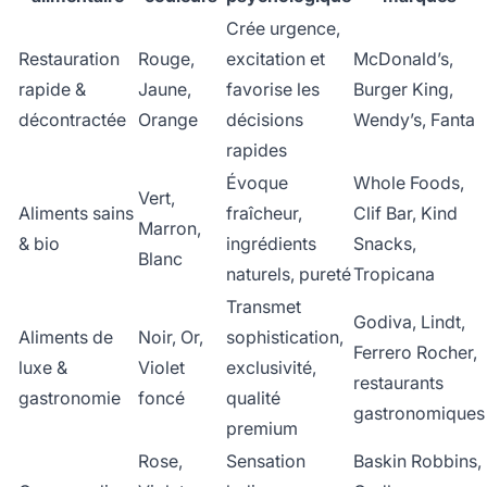
Crée urgence,
Restauration
Rouge,
excitation et
McDonald’s,
rapide &
Jaune,
favorise les
Burger King,
décontractée
Orange
décisions
Wendy’s, Fanta
rapides
Évoque
Whole Foods,
Vert,
Aliments sains
fraîcheur,
Clif Bar, Kind
Marron,
& bio
ingrédients
Snacks,
Blanc
naturels, pureté
Tropicana
Transmet
Godiva, Lindt,
Aliments de
Noir, Or,
sophistication,
Ferrero Rocher,
luxe &
Violet
exclusivité,
restaurants
gastronomie
foncé
qualité
gastronomiques
premium
Rose,
Sensation
Baskin Robbins,