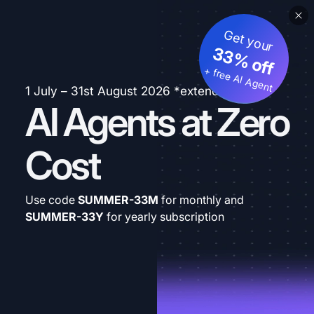
Get your
33% off
+ free AI Agent
1 July – 31st August 2026 *extended
AI Agents at Zero
Cost
Use code
SUMMER-33M
for monthly and
SUMMER-33Y
for yearly subscription