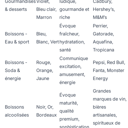
Gourmandises
Violet,
ludique,
Cadbury,
& desserts
Bleu clair,
gourmande et
Hershey’s,
Marron
riche
M&M’s
Évoque
Perrier,
Boissons -
Bleu,
fraîcheur,
Gatorade,
Eau & sport
Blanc, Vert
hydratation,
Aquafina,
santé
Tropicana
Communique
Boissons -
Rouge,
Pepsi, Red Bull,
excitation,
Soda &
Orange,
Fanta, Monster
amusement,
énergie
Jaune
Energy
énergie
Grandes
Évoque
marques de vin,
maturité,
Boissons
Noir, Or,
bières
qualité
alcoolisées
Bordeaux
artisanales,
premium,
spiritueux de
sophistication