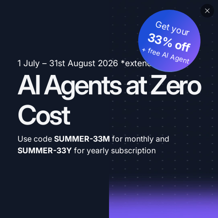
Get your
33% off
+ free AI Agent
1 July – 31st August 2026 *extended
AI Agents at Zero
Cost
Use code
SUMMER-33M
for monthly and
SUMMER-33Y
for yearly subscription