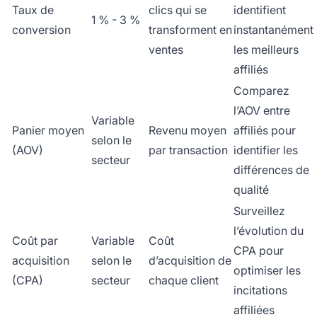
Taux de
clics qui se
identifient
1 % - 3 %
conversion
transforment en
instantanément
ventes
les meilleurs
affiliés
Comparez
l’AOV entre
Variable
Panier moyen
Revenu moyen
affiliés pour
selon le
(AOV)
par transaction
identifier les
secteur
différences de
qualité
Surveillez
l’évolution du
Coût par
Variable
Coût
CPA pour
acquisition
selon le
d’acquisition de
optimiser les
(CPA)
secteur
chaque client
incitations
affiliées