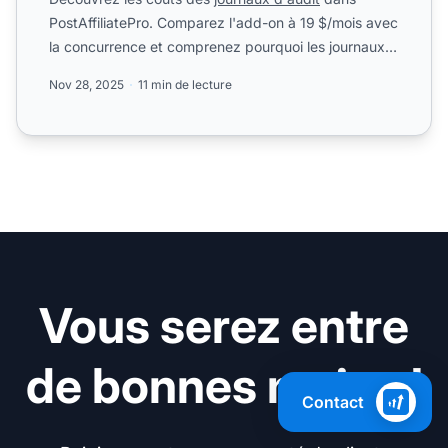
PostAffiliatePro. Comparez l'add-on à 19 $/mois avec
la concurrence et comprenez pourquoi les journaux
d'audit son...
Nov 28, 2025
11 min de lecture
Vous serez entre
de bonnes mains !
Contact