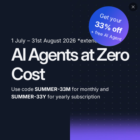
Get your
33% off
+ free AI Agent
1 July – 31st August 2026 *extended
AI Agents at Zero
Cost
Use code
SUMMER-33M
for monthly and
SUMMER-33Y
for yearly subscription