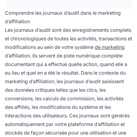
réglementations, et en stabilisant les systèmes
en résolvant les problèmes techniques. Ils
Comprendre les journaux d’audit dans le marketing
fournissent des enregistrements détaillés de
d’affiliation
toutes les activités, permettant des décisions
Les journaux d’audit sont des enregistrements complets
basées sur les données et des campagnes
et chronologiques de toutes les activités, transactions et
optimisées.
modifications au sein de votre système
de marketing
d’affiliation. Ils servent de piste numérique complète
documentant qui a effectué quelle action, quand elle a
eu lieu et quel en a été le résultat. Dans le contexte du
marketing d’affiliation, les journaux d’audit saisissent
des données critiques telles que les clics, les
conversions, les calculs de commission, les activités
des affiliés, les modifications du système et les
interactions des utilisateurs. Ces journaux sont générés
automatiquement par votre plateforme d’affiliation et
stockés de façon sécurisée pour une utilisation et une