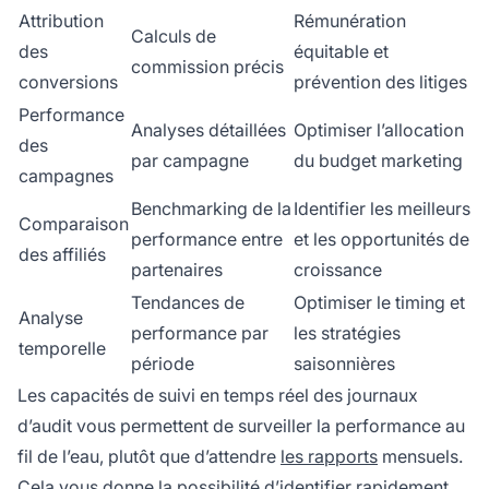
Attribution
Rémunération
Calculs de
des
équitable et
commission précis
conversions
prévention des litiges
Performance
Analyses détaillées
Optimiser l’allocation
des
par campagne
du budget marketing
campagnes
Benchmarking de la
Identifier les meilleurs
Comparaison
performance entre
et les opportunités de
des affiliés
partenaires
croissance
Tendances de
Optimiser le timing et
Analyse
performance par
les stratégies
temporelle
période
saisonnières
Les capacités de suivi en temps réel des journaux
d’audit vous permettent de surveiller la performance au
fil de l’eau, plutôt que d’attendre
les rapports
mensuels.
Cela vous donne la possibilité d’identifier rapidement