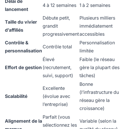
Délai de
4 à 12 semaines
1 à 2 semaines
lancement
Débute petit,
Plusieurs milliers
Taille du vivier
grandit
immédiatement
d’affiliés
progressivement
accessibles
Contrôle &
Personnalisation
Contrôle total
personnalisation
limitée
Élevé
Faible (le réseau
Effort de gestion
(recrutement,
gère la plupart des
suivi, support)
tâches)
Bonne
Excellente
(l’infrastructure du
Scalabilité
(évolue avec
réseau gère la
l’entreprise)
croissance)
Parfait (vous
Alignement de la
Variable (selon la
sélectionnez les
marque
qualité du réseau)