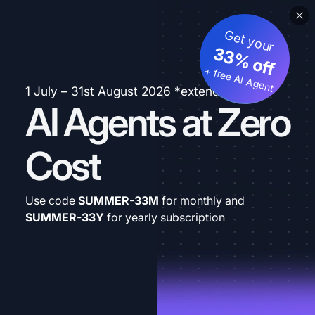
Get your
33% off
+ free AI Agent
1 July – 31st August 2026 *extended
AI Agents at Zero
Cost
Use code
SUMMER-33M
for monthly and
SUMMER-33Y
for yearly subscription