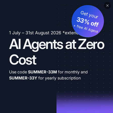
Get your
33% off
+ free AI Agent
1 July – 31st August 2026 *extended
AI Agents at Zero
Cost
Use code
SUMMER-33M
for monthly and
SUMMER-33Y
for yearly subscription