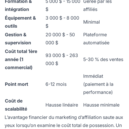
Formation &
5 000 $ - 15 000
Gérée par les
intégration
$
affiliés
Équipement &
3 000 $ - 8 000
Minimal
outils
$
Gestion &
20 000 $ - 50
Plateforme
supervision
000 $
automatisée
Coût total 1ère
93 000 $ - 263
année (1
5-30 % des ventes
000 $
commercial)
Immédiat
Point mort
6-12 mois
(paiement à la
performance)
Coût de
Hausse linéaire
Hausse minimale
scalabilité
L’avantage financier du marketing d’affiliation saute aux
yeux lorsqu’on examine le coût total de possession. Un