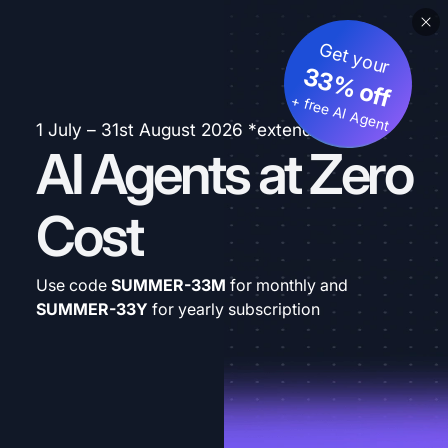
Get your
33% off
+ free AI Agent
1 July – 31st August 2026 *extended
AI Agents at Zero
Cost
Use code
SUMMER-33M
for monthly and
SUMMER-33Y
for yearly subscription