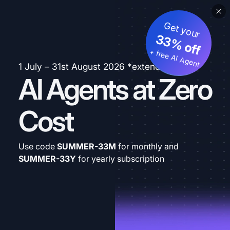
Get your
33% off
+ free AI Agent
1 July – 31st August 2026 *extended
AI Agents at Zero
Cost
Use code
SUMMER-33M
for monthly and
SUMMER-33Y
for yearly subscription