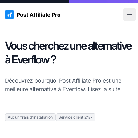
:site.title
Ouvr
Vous cherchez une alternative
à Everflow ?
Découvrez pourquoi
Post Affiliate Pro
est une
meilleure alternative à Everflow. Lisez la suite.
Aucun frais d'installation
Service client 24/7