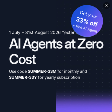
Get your
33% off
+ free AI Agent
1 July – 31st August 2026 *extended
AI Agents at Zero
Cost
Use code
SUMMER-33M
for monthly and
SUMMER-33Y
for yearly subscription