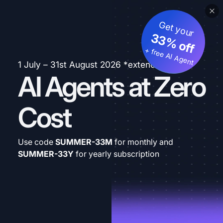
Get your
33% off
+ free AI Agent
1 July – 31st August 2026 *extended
AI Agents at Zero
Cost
Use code
SUMMER-33M
for monthly and
SUMMER-33Y
for yearly subscription