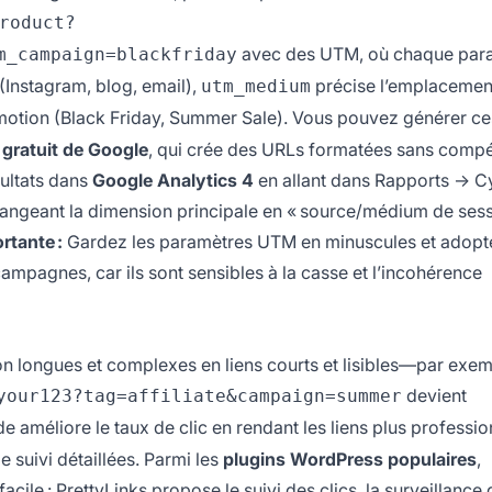
roduct?
avec des UTM, où chaque par
m_campaign=blackfriday
 (Instagram, blog, email),
précise l’emplacement
utm_medium
tion (Black Friday, Summer Sale). Vous pouvez générer ces
gratuit de Google
, qui crée des URLs formatées sans comp
sultats dans
Google Analytics 4
en allant dans Rapports → C
changeant la dimension principale en « source/médium de sess
rtante :
Gardez les paramètres UTM en minuscules et adopt
pagnes, car ils sont sensibles à la casse et l’incohérence
on longues et complexes en liens courts et lisibles—par exem
devient
your123?tag=affiliate&campaign=summer
e améliore le taux de clic en rendant les liens plus professio
e suivi détaillées. Parmi les
plugins WordPress populaires
,
acile : PrettyLinks propose le suivi des clics, la surveillance