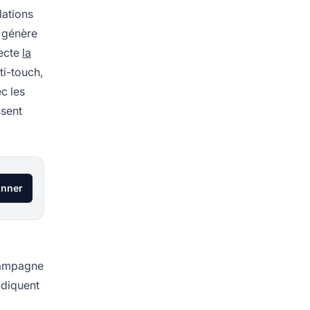
lations
l génère
tecte
la
ti-touch,
c les
ssent
onner
 campagne
ndiquent