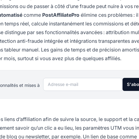
mmissions ou de passer à côté d’une fraude peut nuire à vos re
 automatisé
comme
PostAffiliatePro
élimine ces problèmes : i
 en temps réel, calcule instantanément les commissions et dé
se distingue par ses fonctionnalités avancées : attribution mul
ection anti-fraude intégrée et intégrations transparentes ave
 tableur manuel. Les gains de temps et de précision amorti
 mois, surtout si vous avez plus de quelques affiliés.
Adresse e-mail
S'ab
onnalités et mises à
 liens d’affiliation afin de suivre la source, le support et la
lement savoir qu’un clic a eu lieu, les paramètres UTM vous i
e de blog ou newsletter, par exemple. Un lien de base comme