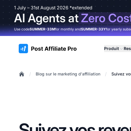
1 July – 31st August 2026 *extended
AI Agents at
Zero Cos
Use code
SUMMER-33M
for monthly and
SUMMER-33Y
for yearly subs
:site.title
Produit
Res
/
/
Blog sur le marketing d'affiliation
Suivez vos
Home
Suivez vos rev