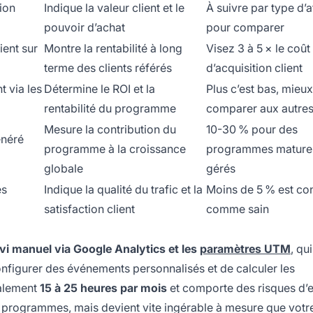
ion
Indique la valeur client et le
À suivre par type d’af
pouvoir d’achat
pour comparer
ient sur
Montre la rentabilité à long
Visez 3 à 5 × le coût
terme des clients référés
d’acquisition client
t via les
Détermine le ROI et la
Plus c’est bas, mieux 
rentabilité du programme
comparer aux autre
Mesure la contribution du
10-30 % pour des
énéré
programme à la croissance
programmes matures
globale
gérés
es
Indique la qualité du trafic et la
Moins de 5 % est co
satisfaction client
comme sain
vi manuel via Google Analytics et les
paramètres UTM
, qu
onfigurer des événements personnalisés et de calculer les
alement
15 à 25 heures par mois
et comporte des risques d’e
 programmes, mais devient vite ingérable à mesure que votr