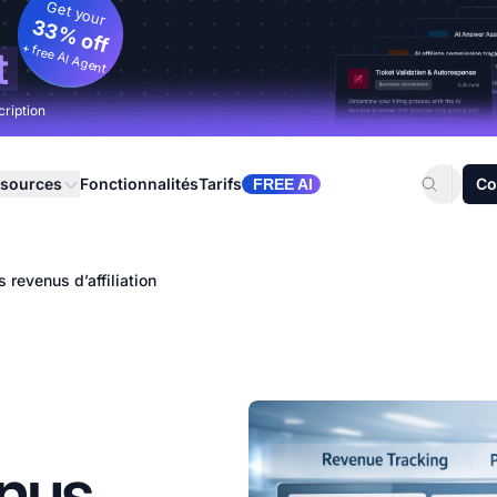
Get your
33% off
+ free AI Agent
t
cription
sources
Fonctionnalités
Tarifs
Co
FREE AI
 revenus d’affiliation
enus