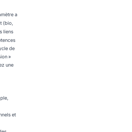
amètre a
 (bio,
 liens
étences
ycle de
ion »
ez une
ple,
nnels et
 des