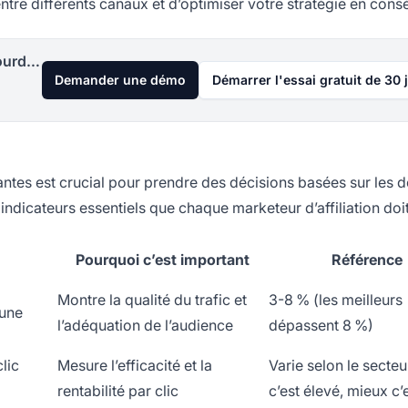
entre différents canaux et d’optimiser votre stratégie en con
Lancez votre programme d'affiliation aujourd'hui
Demander une démo
Démarrer l'essai gratuit de 30 
ntes est crucial pour prendre des décisions basées sur les 
 indicateurs essentiels que chaque marketeur d’affiliation doi
Pourquoi c’est important
Référence
Montre la qualité du trafic et
3-8 % (les meilleurs
 une
l’adéquation de l’audience
dépassent 8 %)
lic
Mesure l’efficacité et la
Varie selon le secteur
rentabilité par clic
c’est élevé, mieux c’