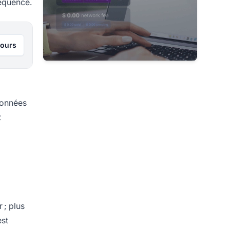
séquence.
jours
données
t
 ; plus
est