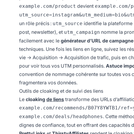
devient
example.com/product
example.com/p
utm_source=instagram&utm_medium=bio&ut
un rôle précis :
identifie la plateforme
utm_source
post, newsletter), et
nomme la promo
utm_campaign
facilement avec le
générateur d’URL de campagne 
techniques. Une fois les liens en ligne, suivez les ré
vie → Acquisition → Acquisition de trafic, puis en 
pour voir tous vos UTM personnalisés.
Astuce impo
convention de nommage cohérente sur toutes vos cam
fragmentera vos données.
Outils de cloaking et de suivi des liens
Le
cloaking
de liens
transforme des URLs d’affiliati
example.com/recommends/B07Y8YWTB1/ref=
. Cette méthod
example.com/deals/headphones
dignes de confiance, tout en offrant des capacités d
PrettyLinks
et
ThirstyAffiliates
rendent le cloaking f