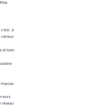
filié
c’est ; à
s canaux
 et bien
nsidéré
i impose
rreurs
e réseau