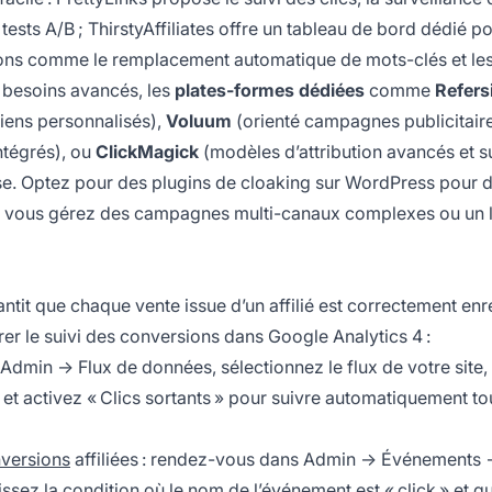
tests A/B ; ThirstyAffiliates offre un tableau de bord dédié p
ctions comme le remplacement automatique de mots-clés et le
s besoins avancés, les
plates-formes dédiées
comme
Refers
liens personnalisés),
Voluum
(orienté campagnes publicitair
ntégrés), ou
ClickMagick
(modèles d’attribution avancés et su
ise. Optez pour des plugins de cloaking sur WordPress pour 
si vous gérez des campagnes multi-canaux complexes ou un 
ntit que chaque vente issue d’un affilié est correctement enr
urer le suivi des conversions dans Google Analytics 4 :
Admin → Flux de données, sélectionnez le flux de votre site,
et activez « Clics sortants » pour suivre automatiquement to
nversions
affiliées : rendez-vous dans Admin → Événements 
issez la condition où le nom de l’événement est « click » et q