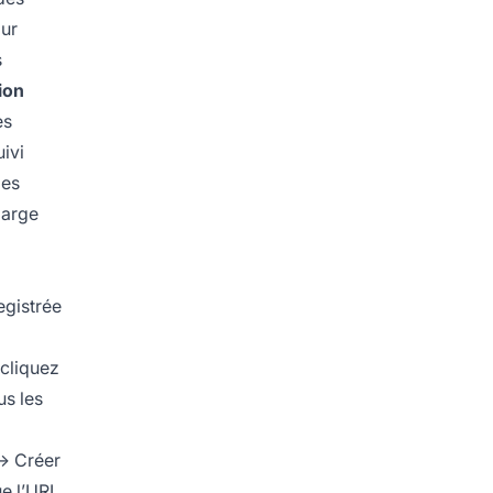
our
s
ion
es
ivi
des
large
egistrée
 cliquez
us les
→ Créer
ue l’URL