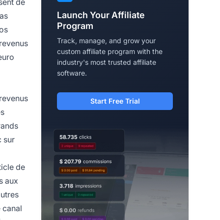
sent de
Launch Your Affiliate
pas
Program
vos
Track, manage, and grow your
 revenus
custom affiliate program with the
euro
industry's most trusted affiliate
software.
s revenus
Start Free Trial
es
grands
c sur
icle de
s aux
autres
 canal