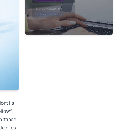
ont ils
ollow”,
portance
de sites