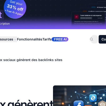
Get your
33% off
+ free AI Agent
t
cription
sources
Fonctionnalités
Tarifs
Co
FREE AI
ux sociaux génèrent des backlinks sites
ux génèrent