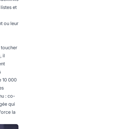
listes et
t ou leur
e toucher
 il
ent
s
e 10 000
es
nu : co-
agée qui
force la