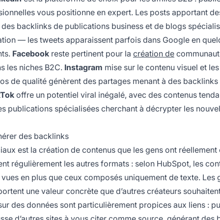
ssionnelles vous positionne en expert. Les posts apportant de
 des backlinks de publications business et de blogs spécialis
exation — les tweets apparaissent parfois dans Google en que
nts.
Facebook
reste pertinent pour la
création de
communauté
ns les niches B2C.
Instagram
mise sur le contenu visuel et les
déos de qualité génèrent des partages menant à des backlinks
kTok
offre un potentiel viral inégalé, avec des contenus tend
 les publications spécialisées cherchant à décrypter les nouve
nérer des backlinks
iaux est la création de contenus que les gens ont réellement
ent régulièrement les autres formats : selon HubSpot, les co
e vues en plus que ceux composés uniquement de texte. Les 
 apportent une valeur concrète que d’autres créateurs souhaiten
sur des données sont particulièrement propices aux liens : pu
usse d’autres sites à vous citer comme source, générant des 