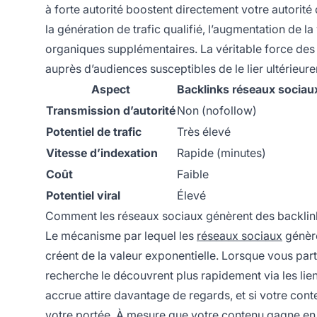
à forte autorité boostent directement votre autorit
la génération de trafic qualifié, l’augmentation de la
organiques supplémentaires. La véritable force des 
auprès d’audiences susceptibles de le lier ultérieur
Aspect
Backlinks réseaux sociau
Transmission d’autorité
Non (nofollow)
Potentiel de trafic
Très élevé
Vitesse d’indexation
Rapide (minutes)
Coût
Faible
Potentiel viral
Élevé
Comment les réseaux sociaux génèrent des backlinks
Le mécanisme par lequel les
réseaux sociaux
génère
créent de la valeur exponentielle. Lorsque vous par
recherche le découvrent plus rapidement via les lien
accrue attire davantage de regards, et si votre cont
votre portée. À mesure que votre contenu gagne en tr