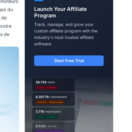
s moteurs
Launch Your Affiliate
gez du
Program
n de
Track, manage, and grow your
 votre
custom affiliate program with the
es de
industry's most trusted affiliate
software.
Start Free Trial