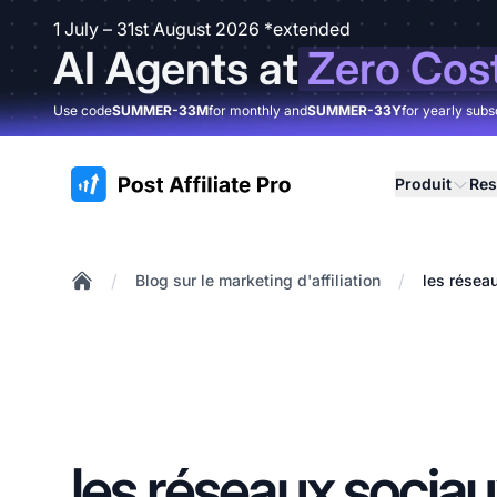
1 July – 31st August 2026 *extended
AI Agents at
Zero Cos
Use code
SUMMER-33M
for monthly and
SUMMER-33Y
for yearly subs
:site.title
Produit
Res
/
/
Blog sur le marketing d'affiliation
les résea
Home
les réseaux socia