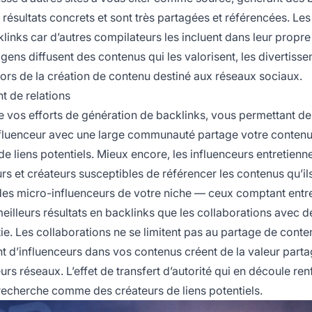
 résultats concrets et sont très partagées et référencées. Les 
klinks car d’autres compilateurs les incluent dans leur propre
ns diffusent des contenus qui les valorisent, les divertissen
ors de la création de contenu destiné aux réseaux sociaux.
t de relations
e vos efforts de génération de backlinks, vous permettant d
influenceur avec une large communauté partage votre contenu,
de liens potentiels. Mieux encore, les influenceurs entretienn
rs et créateurs susceptibles de référencer les contenus qu’il
 des micro-influenceurs de votre niche — ceux comptant entr
lleurs résultats en backlinks que les collaborations avec d
stie. Les collaborations ne se limitent pas au partage de conte
nt d’influenceurs dans vos contenus créent de la valeur part
urs réseaux. L’effet de transfert d’autorité qui en découle ren
recherche comme des créateurs de liens potentiels.