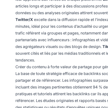
articles longs et participer à des discussions profe
données ou des analyses originales attirent souvent
Twitter/X
excelle dans la diffusion rapide et l’ind
minutes, idéal pour les contenus d’actualité ou urge
trafic référent via groupes et pages, notamment da
partenariats avec influenceurs : infographies et vi
des agrégateurs visuels ou des blogs de design.
Ti
souvent cités et liés par les médias traditionnels et
tendances.
Créer du contenu à forte valeur de partage pour gé
La base de toute stratégie efficace de backlinks soc
partager et de référencer. Les infographies surpass
incluant des images pertinentes obtiennent 94 % d
pratiques et tutoriels attirent les backlinks car ils
référencer. Les études originales et rapports basés 
des statistiques ou résultats d’enquêtes uniques po