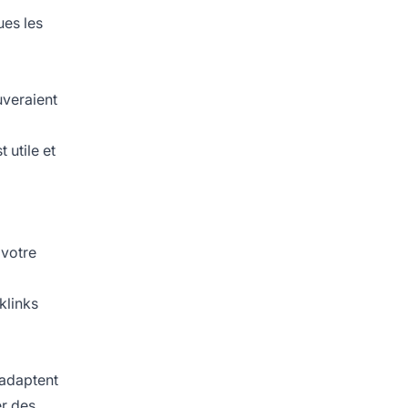
ues les
uveraient
 utile et
 votre
klinks
 adaptent
er des