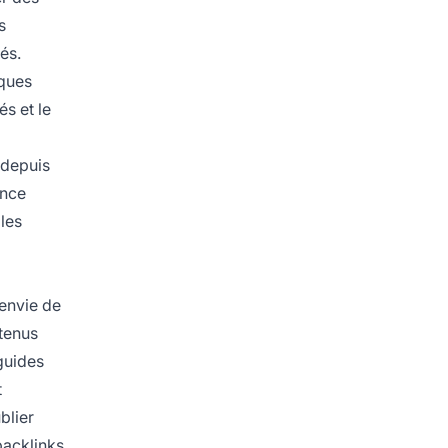
s
és.
lques
s et le
 depuis
ance
lles
 envie de
ntenus
guides
t
blier
backlinks