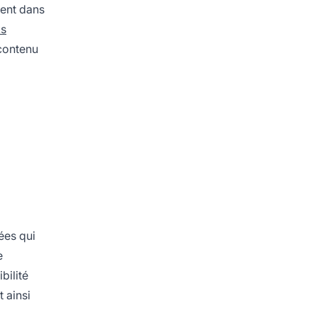
lent dans
ks
 contenu
ées qui
e
bilité
 ainsi