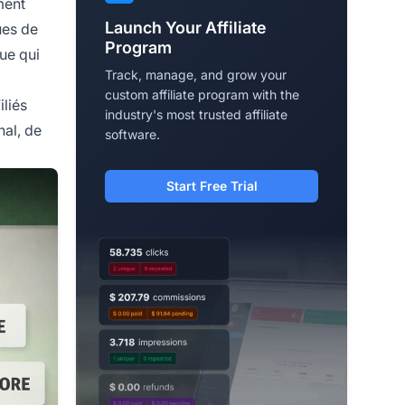
ment
Launch Your Affiliate
ues de
Program
ue qui
Track, manage, and grow your
custom affiliate program with the
iliés
industry's most trusted affiliate
nal, de
software.
Start Free Trial