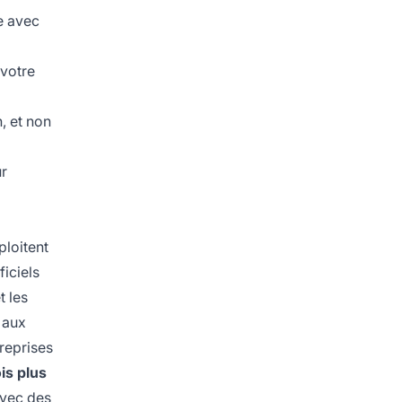
e avec
 votre
, et non
ur
ploitent
ficiels
t les
 aux
reprises
ois plus
avec des