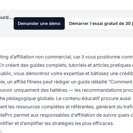
Lancez votre programme d'affiliation aujourd'hui
Demander une démo
Démarrer l'essai gratuit de 30 
eting d’affiliation non commercial, car il vous positionne co
n créant des guides complets, tutoriels et articles pratiques 
ublic, vous démontrez votre expertise et bâtissez une crédibi
le, un affilié fitness peut rédiger un guide détaillé “Comment
ouvoir uniquement des haltères — les recommandations prod
che pédagogique globale. Le contenu éducatif procure aussi
sent les ressources complètes et référentes, générant du trafi
liatePro permet aux responsables d’affiliation de suivre quels
ifier et d’amplifier les stratégies les plus efficaces.
: