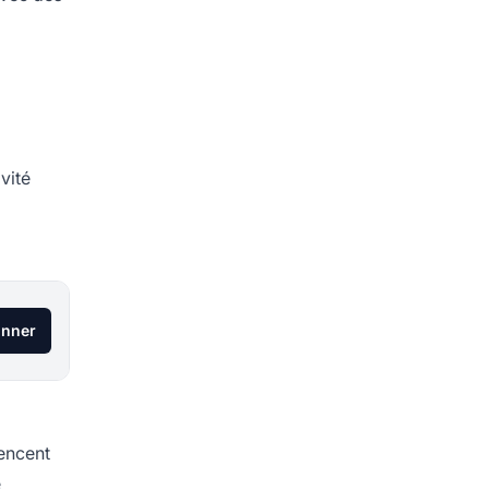
vité
onner
uencent
e