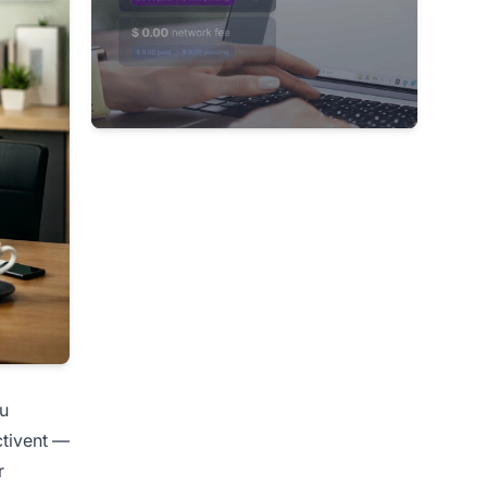
du
ctivent —
r