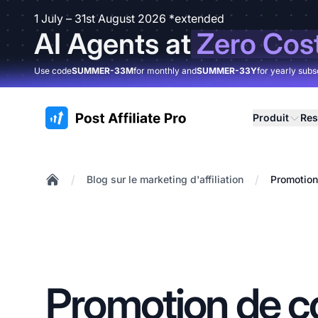
1 July – 31st August 2026 *extended
AI Agents at
Zero Cos
Use code
SUMMER-33M
for monthly and
SUMMER-33Y
for yearly subs
:site.title
Produit
Res
/
/
Blog sur le marketing d'affiliation
Promotion
Home
Promotion de c