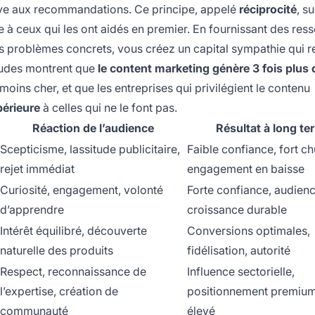
ptive aux recommandations. Ce principe, appelé
réciprocité
, s
e à ceux qui les ont aidés en premier. En fournissant des res
es problèmes concrets, vous créez un capital sympathie qui 
études montrent que
le content marketing génère 3 fois plus 
oins cher, et que les entreprises qui privilégient le contenu
périeure
à celles qui ne le font pas.
Réaction de l’audience
Résultat à long te
Scepticisme, lassitude publicitaire,
Faible confiance, fort ch
rejet immédiat
engagement en baisse
Curiosité, engagement, volonté
Forte confiance, audienc
d’apprendre
croissance durable
Intérêt équilibré, découverte
Conversions optimales,
naturelle des produits
fidélisation, autorité
Respect, reconnaissance de
Influence sectorielle,
l’expertise, création de
positionnement premium,
communauté
élevé