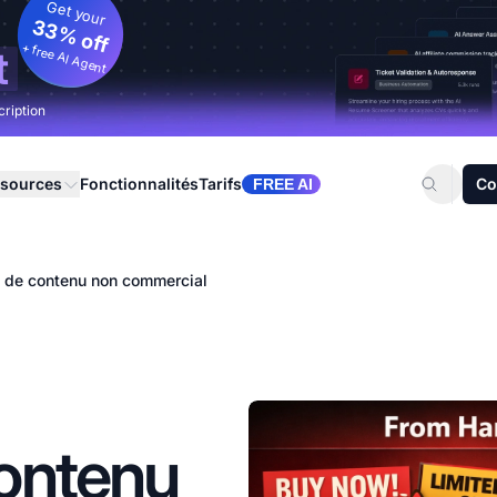
Get your
33% off
+ free AI Agent
t
cription
sources
Fonctionnalités
Tarifs
Co
FREE AI
 de contenu non commercial
ontenu