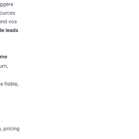
uggère
sources
rend vos
de leads
rme
urn,
e fidèle,
 pricing