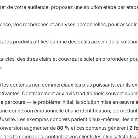
ret de votre audience, proposez une solution étape par étap
ence, vos recherches et analyses personnelles, pour asseoir
z les
produits affiliés
comme des outils au sein de la solution
s-clés, des titres clairs et couvrez le sujet en profondeur po
ce
 les contenus non commerciaux les plus puissants, car ils ex
ptivantes. Contrairement aux avis traditionnels souvent super
t le parcours — le problème initial, la solution mise en œuvre e
 une connexion émotionnelle et une identification, permettant
réussite. Les exemples concrets parlent d’eux-mêmes : les ent
e conversion augmenter de
80 %
et ces contenus génèrent
2 f
ir des témoignages, contactez vos clients les plus satisfaits 