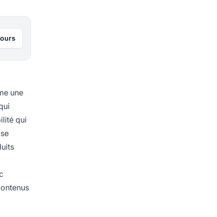
jours
mme une
qui
lité qui
 se
uits
c
 contenus