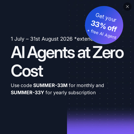
Get your
33% off
+ free AI Agent
1 July – 31st August 2026 *extended
AI Agents at Zero
Cost
Use code
SUMMER-33M
for monthly and
SUMMER-33Y
for yearly subscription