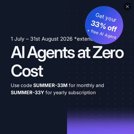
Get your
33% off
+ free AI Agent
1 July – 31st August 2026 *extended
AI Agents at Zero
Cost
Use code
SUMMER-33M
for monthly and
SUMMER-33Y
for yearly subscription