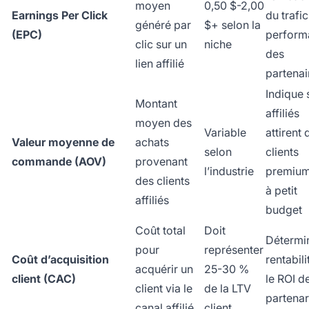
moyen
0,50 $-2,00
Earnings Per Click
du trafic
généré par
$+ selon la
(EPC)
perform
clic sur un
niche
des
lien affilié
partenai
Indique s
Montant
affiliés
moyen des
Variable
attirent 
Valeur moyenne de
achats
selon
clients
commande (AOV)
provenant
l’industrie
premium
des clients
à petit
affiliés
budget
Coût total
Doit
Détermin
pour
représenter
Coût d’acquisition
rentabili
acquérir un
25-30 %
client (CAC)
le ROI d
client via le
de la LTV
partenar
canal affilié
client