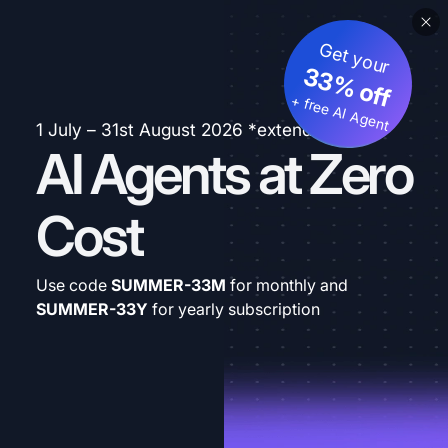
Get your
33% off
+ free AI Agent
1 July – 31st August 2026 *extended
AI Agents at Zero
Cost
Use code
SUMMER-33M
for monthly and
SUMMER-33Y
for yearly subscription