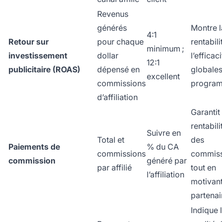
Revenus
générés
Montre l
4:1
Retour sur
pour chaque
rentabili
minimum ;
investissement
dollar
l’efficac
12:1
publicitaire (ROAS)
dépensé en
globale
excellent
commissions
progra
d’affiliation
Garantit 
rentabili
Suivre en
Total et
des
Paiements de
% du CA
commissions
commiss
commission
généré par
par affilié
tout en
l’affiliation
motivant
partenai
Indique 