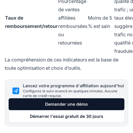
Pourcentage
qualité 
de ventes
trafic ; u
Taux de
affiliées
Moins de 5
taux éle
remboursement/retour
remboursées
% est sain
suggère
ou
trafic n
retournées
qualifié
fraudul
La compréhension de ces indicateurs est la base de
toute optimisation et choix d’outils.
Lancez votre programme d'affiliation aujourd'hui
Configurez le suivi avancé en quelques minutes. Aucune
carte de crédit requise.
Demander une démo
Démarrer l'essai gratuit de 30 jours