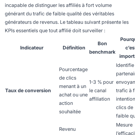
incapable de distinguer les affiliés à fort volume
générant du trafic de faible qualité des véritables
générateurs de revenus. Le tableau suivant présente les
KPIs essentiels que tout affilié doit surveiller :
Pourq
Bon
Indicateur
Définition
c’es
benchmark
import
Identifie
Pourcentage
partenai
de clics
1-3 % pour
envoyan
menant à un
Taux de conversion
le canal
trafic à 
achat ou une
affiliation
intention
action
clics de
souhaitée
faible qu
Mesure
Revenu
l’efficac