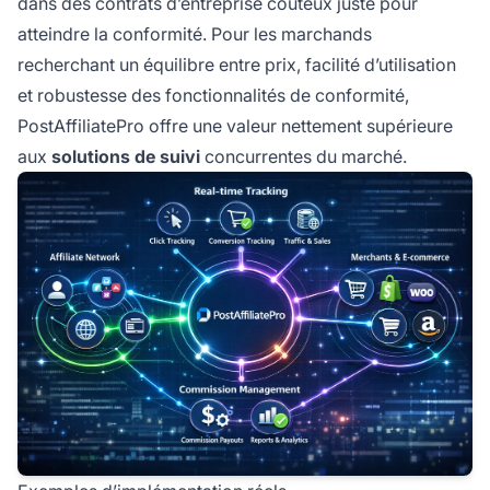
dans des contrats d’entreprise coûteux juste pour
atteindre la conformité. Pour les marchands
recherchant un équilibre entre prix, facilité d’utilisation
et robustesse des fonctionnalités de conformité,
PostAffiliatePro offre une valeur nettement supérieure
aux
solutions de suivi
concurrentes du marché.