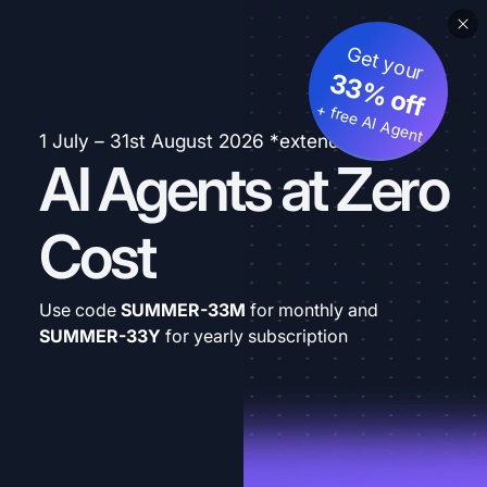
Get your
33% off
+ free AI Agent
1 July – 31st August 2026 *extended
AI Agents at Zero
Cost
Use code
SUMMER-33M
for monthly and
SUMMER-33Y
for yearly subscription