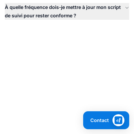
À quelle fréquence dois-je mettre à jour mon script
de suivi pour rester conforme ?
Assurez la conformité
totale de votre suivi
Contact
d'affiliation