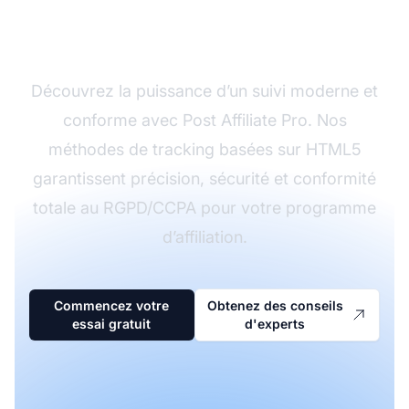
suivi d'affiliation ?
Découvrez la puissance d’un suivi moderne et
conforme avec Post Affiliate Pro. Nos
méthodes de tracking basées sur HTML5
garantissent précision, sécurité et conformité
totale au RGPD/CCPA pour votre programme
d’affiliation.
Commencez votre
Obtenez des conseils
essai gratuit
d'experts