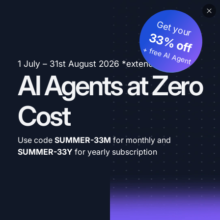
Get your
33% off
+ free AI Agent
1 July – 31st August 2026 *extended
AI Agents at Zero
Cost
Use code
SUMMER-33M
for monthly and
SUMMER-33Y
for yearly subscription