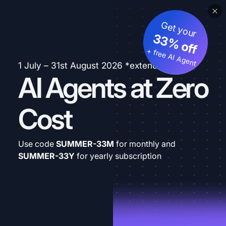
Get your
33% off
+ free AI Agent
1 July – 31st August 2026 *extended
AI Agents at Zero
Cost
Use code
SUMMER-33M
for monthly and
SUMMER-33Y
for yearly subscription