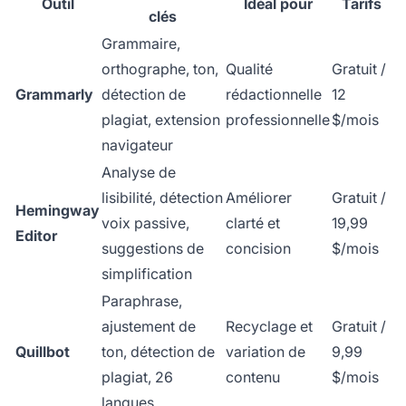
Outil
Idéal pour
Tarifs
clés
Grammaire,
orthographe, ton,
Qualité
Gratuit /
Grammarly
détection de
rédactionnelle
12
plagiat, extension
professionnelle
$/mois
navigateur
Analyse de
lisibilité, détection
Améliorer
Gratuit /
Hemingway
voix passive,
clarté et
19,99
Editor
suggestions de
concision
$/mois
simplification
Paraphrase,
ajustement de
Recyclage et
Gratuit /
Quillbot
ton, détection de
variation de
9,99
plagiat, 26
contenu
$/mois
langues