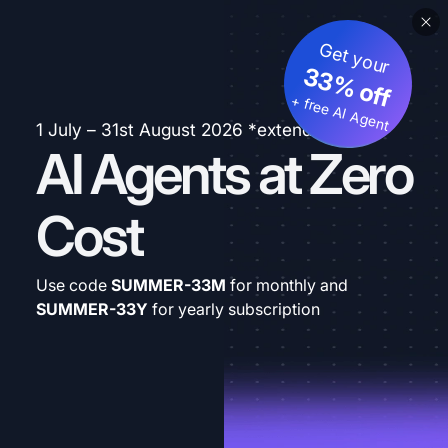
Get your
33% off
+ free AI Agent
1 July – 31st August 2026 *extended
AI Agents at Zero
Cost
Use code
SUMMER-33M
for monthly and
SUMMER-33Y
for yearly subscription