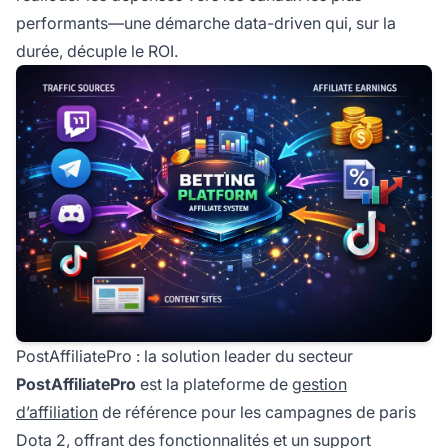
performants—une démarche data-driven qui, sur la
durée, décuple le ROI.
PostAffiliatePro : la solution leader du secteur
PostAffiliatePro
est la plateforme de
gestion
d’affiliation
de référence pour les campagnes de paris
Dota 2, offrant des fonctionnalités et un support