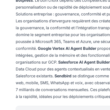
Botpress
. Le bon choix dépend des compétences de
personnalisation ou de rapidité de déploiement souh
Solutions entreprise : gouvernance, conformité et p
Les organisations d’envergure requièrent des créate
la gouvernance, la conformité et l’intégration transp
domine le segment entreprise pour les organisation
poussée à Microsoft 365, Teams et Azure, une sécuri
conformité.
Google Vertex AI Agent Builder
propose
intégrées, gestion de la mémoire et des fonctionna
organisations sur GCP.
Salesforce AI Agent Builder
Data Cloud pour des agents contextualisés en vente,
Salesforce existants.
Sendbird
se distingue comme s
web, mobile, SMS, WhatsApp et voix, avec observab
7 milliards de conversations mensuelles. Ces platefor
à la rapidité, idéales pour les déploiements critique