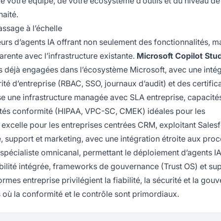
 votre équipe, de votre écosystème d’outils et du niveau de
aité.
assage à l’échelle
urs d’agents IA offrant non seulement des fonctionnalités, ma
arente avec l’infrastructure existante.
Microsoft Copilot Stu
s déjà engagées dans l’écosystème Microsoft, avec une intég
té d’entreprise (RBAC, SSO, journaux d’audit) et des certific
 une infrastructure managée avec SLA entreprise, capacit
lités conformité (HIPAA, VPC-SC, CMEK) idéales pour les
excelle pour les entreprises centrées CRM, exploitant Sales
 support et marketing, avec une intégration étroite aux pro
pécialiste omnicanal, permettant le déploiement d’agents IA
ilité intégrée, frameworks de gouvernance (Trust OS) et su
mes entreprise privilégient la fiabilité, la sécurité et la gou
s où la conformité et le contrôle sont primordiaux.