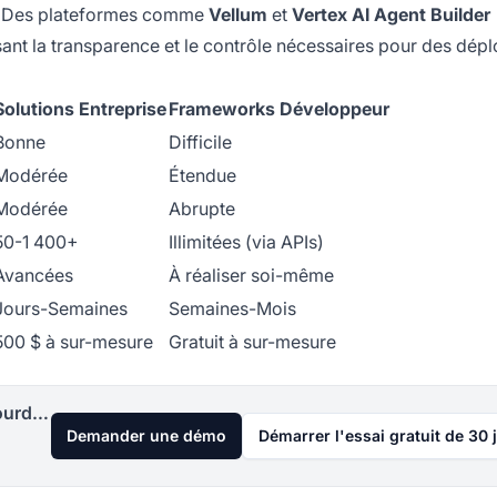
). Des plateformes comme
Vellum
et
Vertex AI Agent Builder
sant la transparence et le contrôle nécessaires pour des dép
Solutions Entreprise
Frameworks Développeur
Bonne
Difficile
Modérée
Étendue
Modérée
Abrupte
50-1 400+
Illimitées (via APIs)
Avancées
À réaliser soi-même
Jours-Semaines
Semaines-Mois
500 $ à sur-mesure
Gratuit à sur-mesure
Lancez votre programme d'affiliation aujourd'hui
Demander une démo
Démarrer l'essai gratuit de 30 