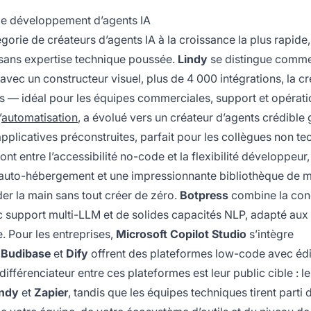
le développement d’agents IA
rie de créateurs d’agents IA à la croissance la plus rapide,
 sans expertise technique poussée.
Lindy
se distingue comme
avec un constructeur visuel, plus de 4 000 intégrations, la cr
es — idéal pour les équipes commerciales, support et opérat
’
automatisation
, a évolué vers un créateur d’agents crédible 
applicatives préconstruites, parfait pour les collègues non t
pont entre l’accessibilité no-code et la flexibilité développeur
té d’auto-hébergement et une impressionnante bibliothèque de 
er la main sans tout créer de zéro.
Botpress
combine la con
vec support multi-LLM et de solides capacités NLP, adapté aux
e. Pour les entreprises,
Microsoft Copilot Studio
s’intègre
e
Budibase
et
Dify
offrent des plateformes low-code avec édi
différenciateur entre ces plateformes est leur public cible : le
indy
et
Zapier
, tandis que les équipes techniques tirent parti