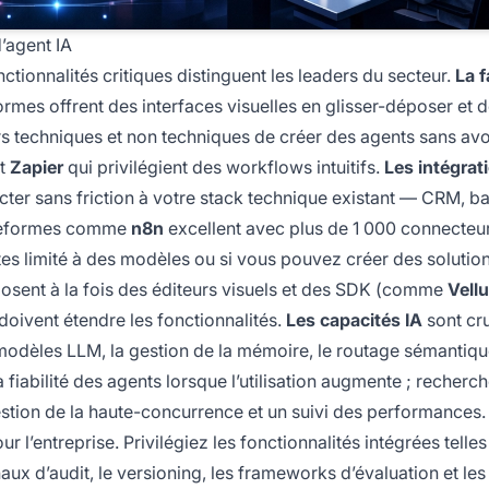
’agent IA
nctionnalités critiques distinguent les leaders du secteur.
La f
ormes offrent des interfaces visuelles en glisser-déposer et 
urs techniques et non techniques de créer des agents sans avo
t
Zapier
qui privilégient des workflows intuitifs.
Les intégrat
necter sans friction à votre stack technique existant — CRM, b
ateformes comme
n8n
excellent avec plus de 1 000 connecteu
es limité à des modèles ou si vous pouvez créer des solutio
posent à la fois des éditeurs visuels et des SDK (comme
Vell
doivent étendre les fonctionnalités.
Les capacités IA
sont cr
modèles LLM, la gestion de la mémoire, le routage sémantiqu
a fiabilité des agents lorsque l’utilisation augmente ; recherc
stion de la haute-concurrence et un suivi des performances.
 l’entreprise. Privilégiez les fonctionnalités intégrées telles
aux d’audit, le versioning, les frameworks d’évaluation et les