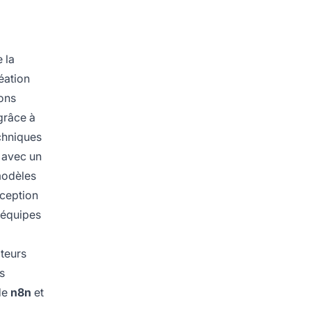
 la
éation
ions
grâce à
echniques
, avec un
modèles
ception
 équipes
teurs
s
 de
n8n
et