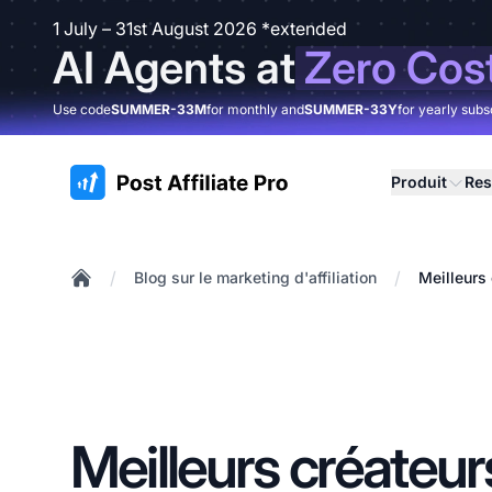
1 July – 31st August 2026 *extended
AI Agents at
Zero Cos
Use code
SUMMER-33M
for monthly and
SUMMER-33Y
for yearly subs
:site.title
Produit
Res
/
/
Blog sur le marketing d'affiliation
Meilleurs 
Home
Meilleurs créateur