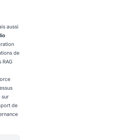
is aussi
dio
ration
ations de
és RAG
force
cessus
 sur
pport de
vernance