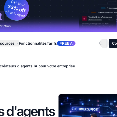
Get your
33% off
+ free AI Agent
t
cription
sources
Fonctionnalités
Tarifs
Co
FREE AI
créateurs d'agents IA pour votre entreprise
s d'agents