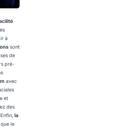
acilité
des
ir à
ions
sont
ases de
rs pré-
ns
um
avec
uciales
e et
hez des
 Enfin,
la
 que le