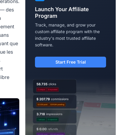
érations.
Launch Your Affiliate
 — des
Program
n
Track, manage, and grow your
ppement
custom affiliate program with the
sans
industry's most trusted affiliate
yant que
software.
ue les
s
Start Free Trial
rt
libre