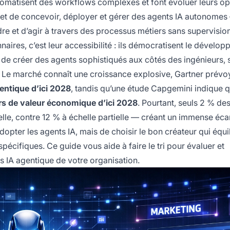
tomatisent des workflows complexes et font évoluer leurs op
et de concevoir, déployer et gérer des agents IA autonomes
re et d’agir à travers des processus métiers sans supervisio
naires, c’est leur accessibilité : ils démocratisent le dévelo
 de créer des agents sophistiqués aux côtés des ingénieurs, 
Le marché connaît une croissance explosive, Gartner prévo
gentique d’ici 2028
, tandis qu’une étude Capgemini indique q
ars de valeur économique d’ici 2028
. Pourtant, seuls 2 % de
le, contre 12 % à échelle partielle — créant un immense éca
 adopter les agents IA, mais de choisir le bon créateur qui équi
spécifiques. Ce guide vous aide à faire le tri pour évaluer et
s IA agentique de votre organisation.