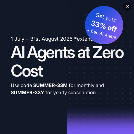
Get your
33% off
+ free AI Agent
1 July – 31st August 2026 *extended
AI Agents at Zero
Cost
Use code
SUMMER-33M
for monthly and
SUMMER-33Y
for yearly subscription