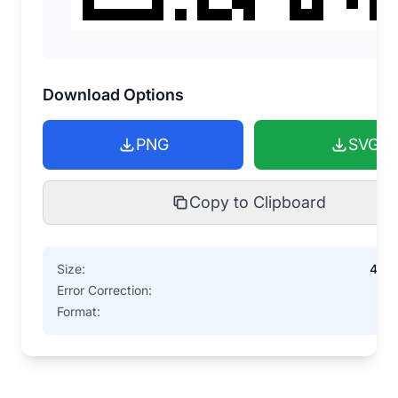
Download Options
PNG
SVG
Copy to Clipboard
Size:
400
Error Correction:
Format:
PN