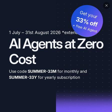
Get your
33% off
+ free AI Agent
1 July – 31st August 2026 *extended
AI Agents at Zero
Cost
Use code
SUMMER-33M
for monthly and
SUMMER-33Y
for yearly subscription