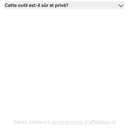
Cette outil est-il sûr et privé?
Le leader du logiciel
d'affiliation
Gérez plusieurs
programmes d'affiliation
et