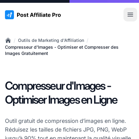
:site.title
Ouvr
/
/
Outils de Marketing d'Affiliation
Home
Compresseur d'Images - Optimiser et Compresser des
Images Gratuitement
Compresseur d'Images -
Optimiser Images en Ligne
Outil gratuit de compression d’images en ligne.
Réduisez les tailles de fichiers JPG, PNG, WebP
jusqu’à 90% tout en maintenant la qualité visuelle.