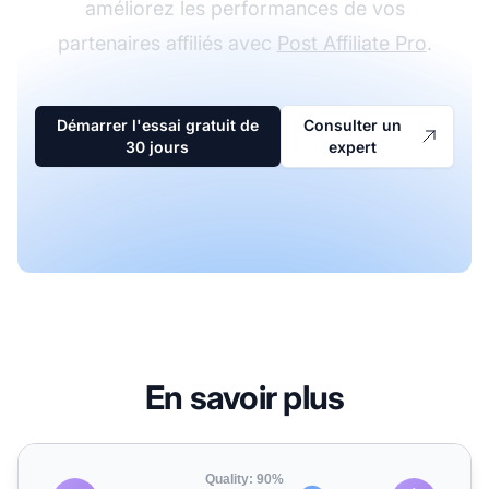
améliorez les performances de vos
partenaires affiliés avec
Post Affiliate Pro
.
Démarrer l'essai gratuit de
Consulter un
30 jours
expert
En savoir plus
Convertisseur de Format d'Image - Convertir JPG, PNG, W