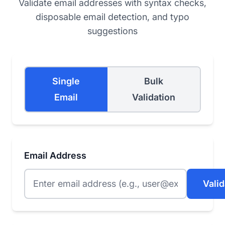
Validate email addresses with syntax checks,
disposable email detection, and typo
suggestions
Single
Bulk
Email
Validation
Email Address
Valid