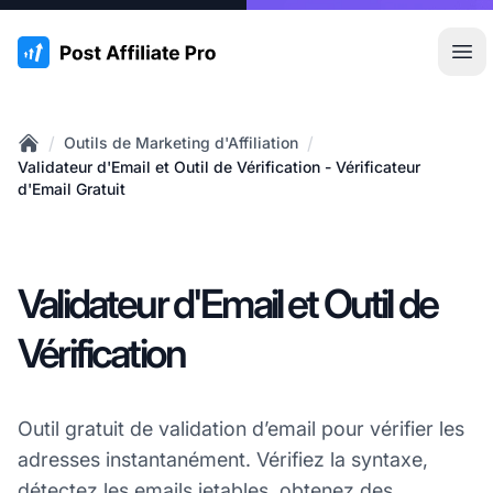
:site.title
Ouvr
/
/
Outils de Marketing d'Affiliation
Home
Validateur d'Email et Outil de Vérification - Vérificateur
d'Email Gratuit
Validateur d'Email et Outil de
Vérification
Outil gratuit de validation d’email pour vérifier les
adresses instantanément. Vérifiez la syntaxe,
détectez les emails jetables, obtenez des