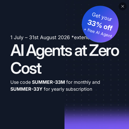
Get your
33% off
+ free AI Agent
1 July – 31st August 2026 *extended
AI Agents at Zero
Cost
Use code
SUMMER-33M
for monthly and
SUMMER-33Y
for yearly subscription