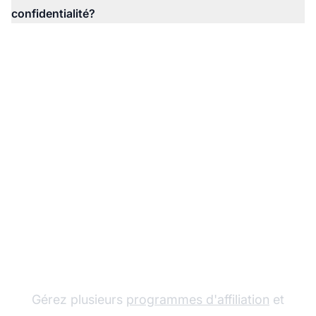
confidentialité?
Le leader du logiciel
d'affiliation
Gérez plusieurs
programmes d'affiliation
et