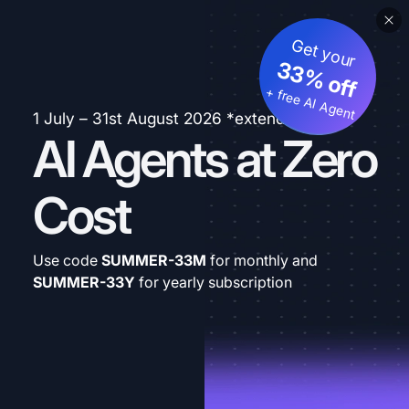
Get your
33% off
+ free AI Agent
1 July – 31st August 2026 *extended
AI Agents at Zero
Cost
Use code
SUMMER-33M
for monthly and
SUMMER-33Y
for yearly subscription