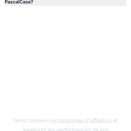
PascalCase?
Le leader du logiciel
d'affiliation
Gérez plusieurs
programmes d'affiliation
et
améliorez les performances de vos