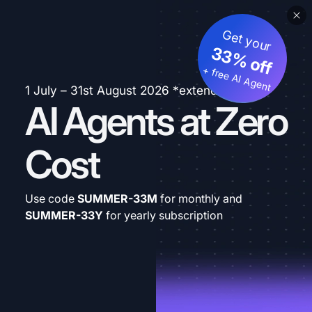
Get your
33% off
+ free AI Agent
1 July – 31st August 2026 *extended
AI Agents at Zero
Cost
Use code
SUMMER-33M
for monthly and
SUMMER-33Y
for yearly subscription