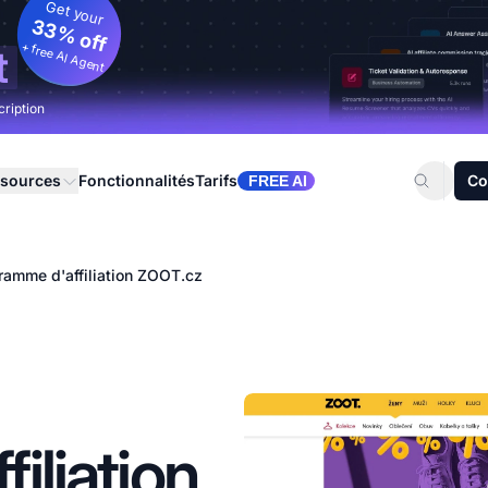
Get your
33% off
+ free AI Agent
t
cription
sources
Fonctionnalités
Tarifs
Co
FREE AI
ramme d'affiliation ZOOT.cz
iliation