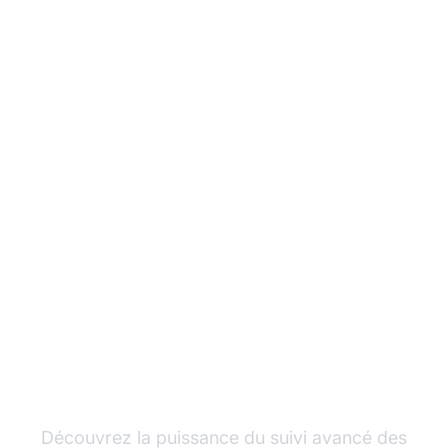
Développez votre
programme d'affiliation
avec Post Affiliate Pro
Découvrez la puissance du suivi avancé des