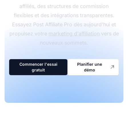
affiliés, des structures de commission
flexibles et des intégrations transparentes.
Essayez Post Affiliate Pro dès aujourd'hui et
propulsez votre
marketing d'affiliation
vers de
nouveaux sommets.
Commencer l'essai
Planifier une
gratuit
démo