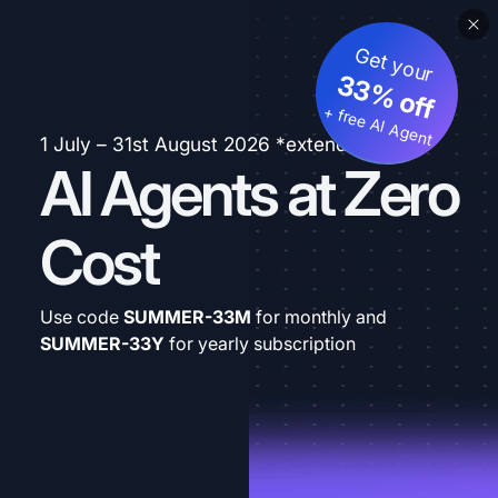
Get your
33% off
+ free AI Agent
1 July – 31st August 2026 *extended
AI Agents at Zero
Cost
Use code
SUMMER-33M
for monthly and
SUMMER-33Y
for yearly subscription