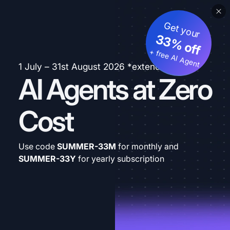
Get your
33% off
+ free AI Agent
1 July – 31st August 2026 *extended
AI Agents at Zero
Cost
Use code
SUMMER-33M
for monthly and
SUMMER-33Y
for yearly subscription