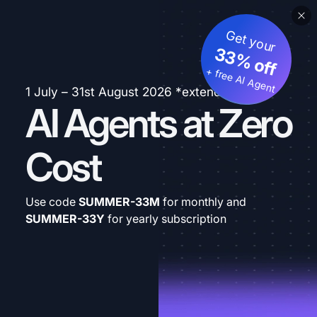
Get your
33% off
+ free AI Agent
1 July – 31st August 2026 *extended
AI Agents at Zero
Cost
Use code
SUMMER-33M
for monthly and
SUMMER-33Y
for yearly subscription