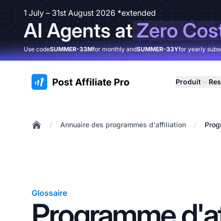
1 July – 31st August 2026 *extended
AI Agents at
Zero Cos
Use code
SUMMER-33M
for monthly and
SUMMER-33Y
for yearly subs
:site.title
Produit
Res
/
/
Annuaire des programmes d'affiliation
Prog
Home
Glossaire
Programme d'aff