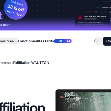
Get your
33% off
+ free AI Agent
t
cription
sources
Fonctionnalités
Tarifs
Co
FREE AI
ramme d'affiliation WAUTTON
iliation