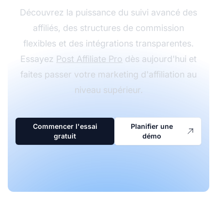
Découvrez la puissance du suivi avancé des
affiliés, des structures de commission
flexibles et des intégrations transparentes.
Essayez
Post Affiliate Pro
dès aujourd'hui et
faites passer votre marketing d'affiliation au
niveau supérieur.
Commencer l'essai
Planifier une
gratuit
démo