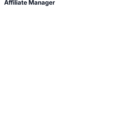
Affiliate Manager
Développez votre
programme d'affiliation
avec Post Affiliate Pro