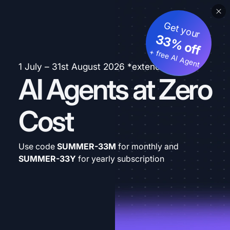
Get your
33% off
+ free AI Agent
1 July – 31st August 2026 *extended
AI Agents at Zero
Cost
Use code
SUMMER-33M
for monthly and
SUMMER-33Y
for yearly subscription