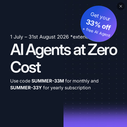
Get your
33% off
+ free AI Agent
1 July – 31st August 2026 *extended
AI Agents at Zero
Cost
Use code
SUMMER-33M
for monthly and
SUMMER-33Y
for yearly subscription