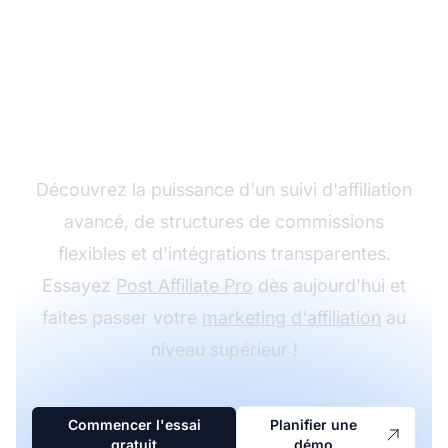
Développez votre
programme d'affiliation
avec Post Affiliate Pro
Découvrez la puissance d'un suivi d'affiliation
avancé, de structures de commissions
flexibles et d'intégrations transparentes.
Essayez
Post Affiliate Pro
dès aujourd'hui et
faites passer votre
marketing d'affiliation
au
niveau supérieur !
Commencer l'essai
Planifier une
gratuit
démo