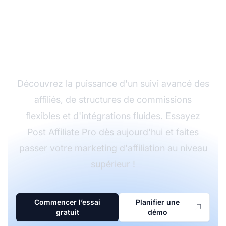
Développez votre
programme d'affiliation
avec Post Affiliate Pro
Découvrez la puissance d'un suivi avancé des
affiliés, de structures de commissions
flexibles et d'intégrations fluides. Essayez
Post Affiliate Pro
dès aujourd'hui et faites
passer votre
marketing d'affiliation
au niveau
supérieur !
Commencer l’essai
Planifier une
gratuit
démo