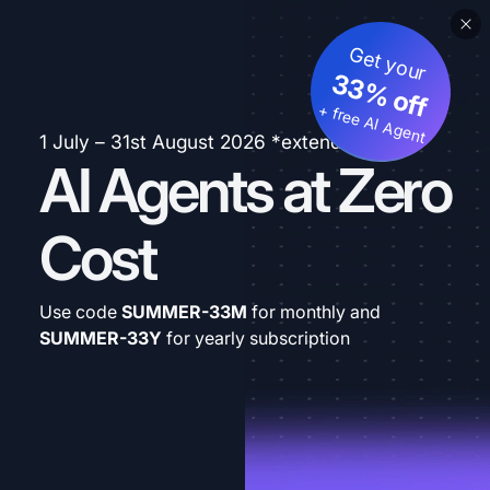
Get your
33% off
+ free AI Agent
1 July – 31st August 2026 *extended
AI Agents at Zero
Cost
Use code
SUMMER-33M
for monthly and
SUMMER-33Y
for yearly subscription