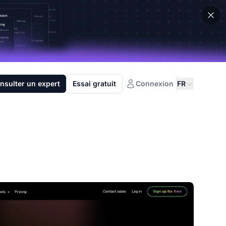
nsulter un expert
Essai gratuit
Connexion
FR