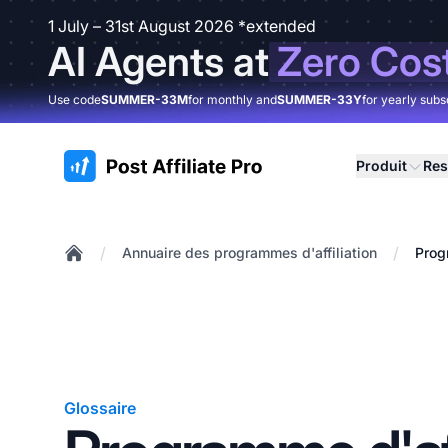
1 July – 31st August 2026 *extended
AI Agents at
Zero Cos
Use code
SUMMER-33M
for monthly and
SUMMER-33Y
for yearly subs
:site.title
Produit
Res
/
/
Annuaire des programmes d'affiliation
Prog
Home
Glossaire