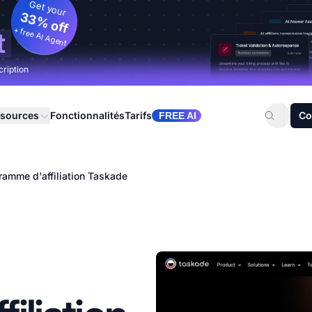
Get your
33% off
+ free AI Agent
t
cription
sources
Fonctionnalités
Tarifs
Co
FREE AI
ramme d'affiliation Taskade