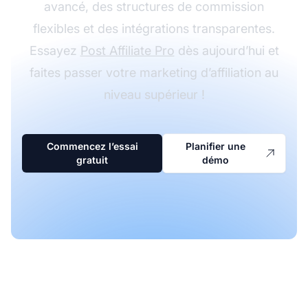
avancé, des structures de commission
flexibles et des intégrations transparentes.
Essayez
Post Affiliate Pro
dès aujourd’hui et
faites passer votre marketing d’affiliation au
niveau supérieur !
Commencez l’essai
Planifier une
gratuit
démo