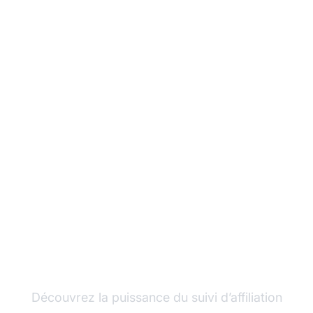
Développez votre
programme d’affiliation
avec Post Affiliate Pro
Découvrez la puissance du suivi d’affiliation