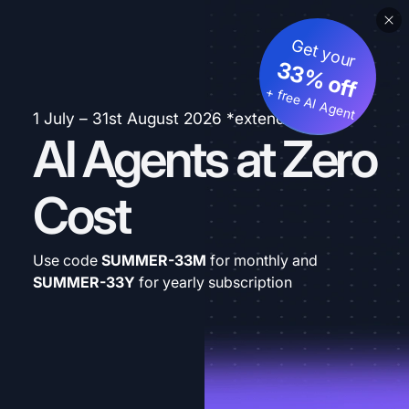
Get your
33% off
+ free AI Agent
1 July – 31st August 2026 *extended
AI Agents at Zero
Cost
Use code
SUMMER-33M
for monthly and
SUMMER-33Y
for yearly subscription