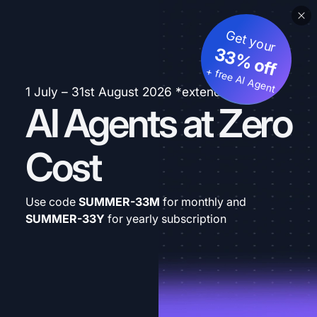
Get your
33% off
+ free AI Agent
1 July – 31st August 2026 *extended
AI Agents at Zero
Cost
Use code
SUMMER-33M
for monthly and
SUMMER-33Y
for yearly subscription