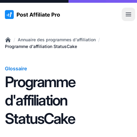
:site.title
Ouvr
/
/
Annuaire des programmes d'affiliation
Home
Programme d'affiliation StatusCake
Glossaire
Programme
d'affiliation
StatusCake