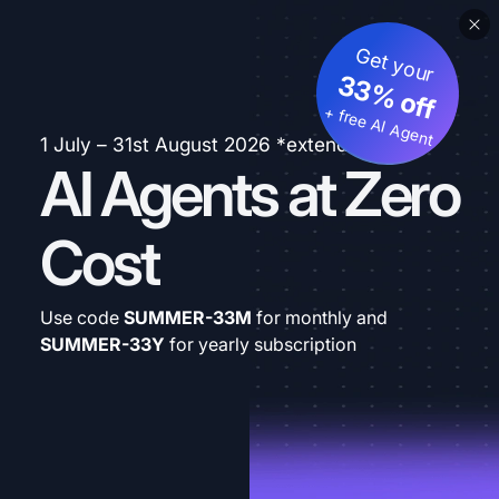
Get your
33% off
+ free AI Agent
1 July – 31st August 2026 *extended
AI Agents at Zero
Cost
Use code
SUMMER-33M
for monthly and
SUMMER-33Y
for yearly subscription