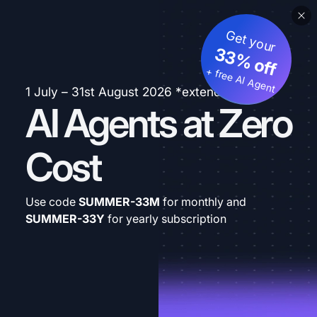
Get your
33% off
+ free AI Agent
1 July – 31st August 2026 *extended
AI Agents at Zero
Cost
Use code
SUMMER-33M
for monthly and
SUMMER-33Y
for yearly subscription