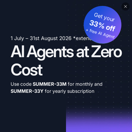
Get your
33% off
+ free AI Agent
1 July – 31st August 2026 *extended
AI Agents at Zero
Cost
Use code
SUMMER-33M
for monthly and
SUMMER-33Y
for yearly subscription