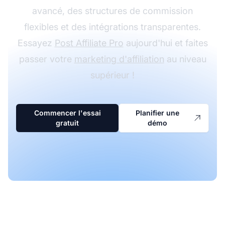
avancé, des structures de commission
flexibles et des intégrations transparentes.
Essayez
Post Affiliate Pro
aujourd'hui et faites
passer votre
marketing d'affiliation
au niveau
supérieur !
Commencer l'essai
Planifier une
gratuit
démo