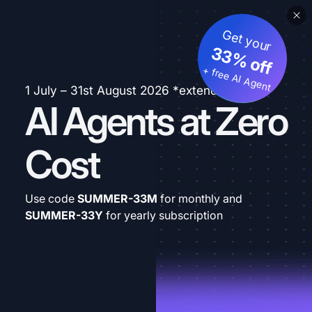
Get your
33% off
+ free AI Agent
1 July – 31st August 2026 *extended
AI Agents at Zero
Cost
Use code
SUMMER-33M
for monthly and
SUMMER-33Y
for yearly subscription