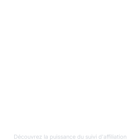
Développez votre
programme d'affiliation
avec Post Affiliate Pro
Découvrez la puissance du suivi d'affiliation