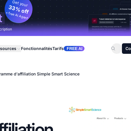
Get your
33% off
+ free AI Agent
t
cription
sources
Fonctionnalités
Tarifs
Co
FREE AI
ramme d'affiliation Simple Smart Science
iliation