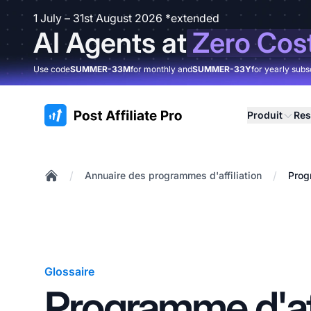
1 July – 31st August 2026 *extended
AI Agents at
Zero Cos
Use code
SUMMER-33M
for monthly and
SUMMER-33Y
for yearly subs
:site.title
Produit
Res
/
/
Annuaire des programmes d'affiliation
Prog
Home
Glossaire
Programme d'aff