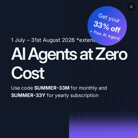
Get your
33% off
+ free AI Agent
1 July – 31st August 2026 *extended
AI Agents at Zero
Cost
Use code
SUMMER-33M
for monthly and
SUMMER-33Y
for yearly subscription