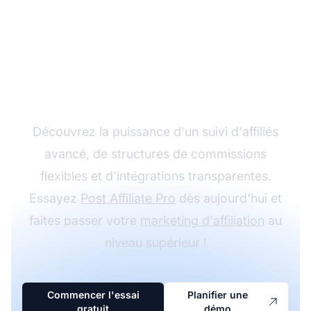
Développez votre
programme d'affiliation
avec Post Affiliate Pro
Découvrez la puissance d'un suivi d'affiliés
avancé, de structures de commissions
flexibles et d'intégrations transparentes.
Essayez
Post Affiliate Pro
dès aujourd'hui et
faites passer votre
marketing d'affiliation
au
niveau supérieur !
Commencer l'essai
Planifier une
gratuit
démo