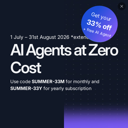
Get your
33% off
+ free AI Agent
1 July – 31st August 2026 *extended
AI Agents at Zero
Cost
Use code
SUMMER-33M
for monthly and
SUMMER-33Y
for yearly subscription