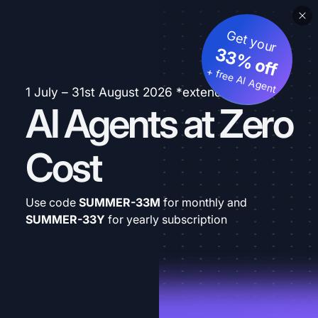
Get your
33% off
+ free AI Agent
1 July – 31st August 2026 *extended
AI Agents at Zero
Cost
Use code
SUMMER-33M
for monthly and
SUMMER-33Y
for yearly subscription