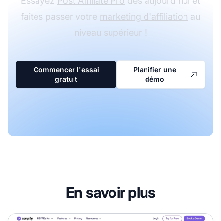
Essayez
Post Affiliate Pro
dès aujourd'hui et
faites passer votre
marketing d'affiliation
au
niveau supérieur !
Commencer l'essai
Planifier une
gratuit
démo
En savoir plus
Programme d'affiliation RSVPify