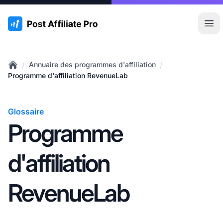
:site.title
Ouvr
/
/
Annuaire des programmes d'affiliation
Home
Programme d'affiliation RevenueLab
Glossaire
Programme
d'affiliation
RevenueLab