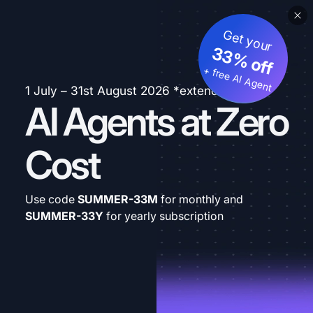
Get your
33% off
+ free AI Agent
1 July – 31st August 2026 *extended
AI Agents at Zero
Cost
Use code
SUMMER-33M
for monthly and
SUMMER-33Y
for yearly subscription