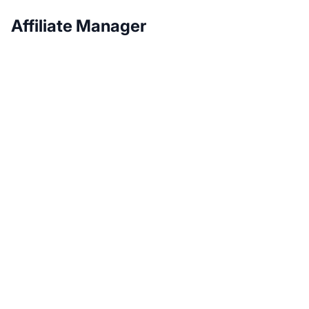
Affiliate Manager
Développez votre
programme d'affiliation
avec Post Affiliate Pro