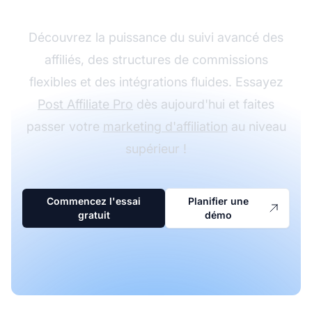
Découvrez la puissance du suivi avancé des
affiliés, des structures de commissions
flexibles et des intégrations fluides. Essayez
Post Affiliate Pro
dès aujourd'hui et faites
passer votre
marketing d'affiliation
au niveau
supérieur !
Commencez l'essai
Planifier une
gratuit
démo