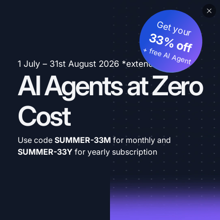
Get your
33% off
+ free AI Agent
1 July – 31st August 2026 *extended
AI Agents at Zero
Cost
Use code
SUMMER-33M
for monthly and
SUMMER-33Y
for yearly subscription